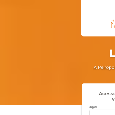
A Peirópol
Acesse
v
login