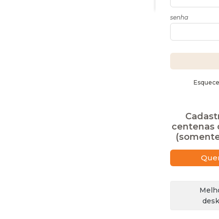
senha
Esquece
Cadastr
centenas 
(somente
Quer
Melho
desk